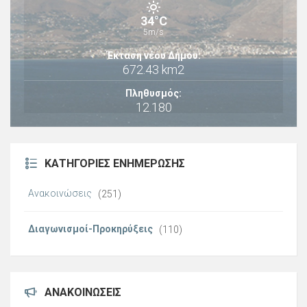
34°C
5m/s
Έκταση νέου Δήμου:
672.43 km2
Πληθυσμός:
12.180
ΚΑΤΗΓΟΡΊΕΣ ΕΝΗΜΈΡΩΣΗΣ
Ανακοινώσεις
(251)
Διαγωνισμοί-Προκηρύξεις
(110)
ΑΝΑΚΟΙΝΏΣΕΙΣ