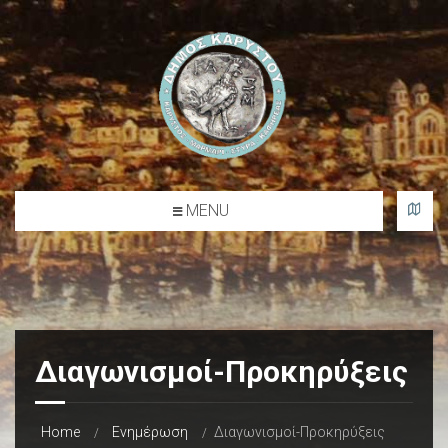
l
o
g
o
MENU
Δήμος Καρύστου
Διαγωνισμοί-Προκηρύξεις
Home
Ενημέρωση
Διαγωνισμοί-Προκηρύξεις