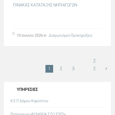
ΠΙΝΑΚΑΣ ΚΑΤΑΤΑΞΗΣ ΝΗΠΙΑΓΩΓΩΝ
10 Ιουνίου 2026 in
Διαγωνισμοί-Προκηρύξεις
2
2
3
2
1
…
ΥΠΗΡΕΣΊΕΣ
Κ.Ε.Π Δήμου Καρύστου
Πρόγραμμα «ΒΟΗΘΕΙΑ ΣΤΟ ΣΠΙΤΙ»