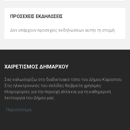
ΠΡΟΣΕΧΕΊΣ ΕΚΔΗΛΏΣΕΙΣ
Δεν υπάρχουν προσεχείς εκδηλώσεων αυτήν τη στιγμή.
ΧΑΙΡΕΤΙΣΜΌΣ ΔΗΜΆΡΧΟΥ
Σας καλωσορίζω στο διαδικτυακό τόπο του Δήμου Καρύστου.
Στις ηλεκτρονικές του σελίδες θα βρείτε χρήσιμες
πληροφορίες για την περιοχή αλλά και για τη καθημερινή
λειτουργία του Δήμου μας...
Περισσότερα
.