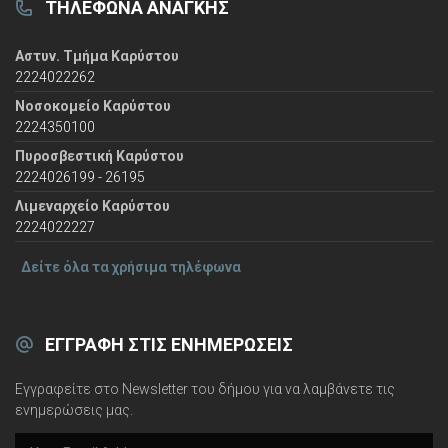
ΤΗΛΈΦΩΝΑ ΑΝΆΓΚΗΣ
Αστυν. Τμήμα Καρύστου
2224022262
Νοσοκομείο Καρύστου
2224350100
Πυροσβεστική Καρύστου
2224026199 - 26195
Λιμεναρχείο Καρύστου
2224022227
Δείτε όλα τα χρήσιμα τηλέφωνα
ΕΓΓΡΑΦΉ ΣΤΙΣ ΕΝΗΜΕΡΏΣΕΙΣ
Εγγραφείτε στο Newsletter του δήμου για να λαμβάνετε τις
ενημερώσεις μας.
e