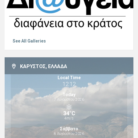
See All Galleries
ΚΆΡΥΣΤΟΣ, ΕΛΛΆΔΑ
Local Time
12:12
Today
7 Αυγούστου 2026
34°C
4m/s
Σάββατο
8 Αυγούστου 2026