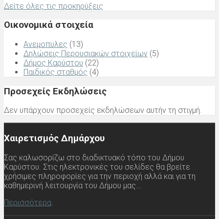
Δείτε όλες τις προκηρύξεις
Οικονομικά στοιχεία
Ανεμοπυλες
(13)
Δηλώσεις Περουσιακών στοιχείων
(5)
Δήμος Καρύστου
(22)
Παιδικός σταθμός
(4)
Προσεχείς Εκδηλώσεις
Δεν υπάρχουν προσεχείς εκδηλώσεων αυτήν τη στιγμή.
Χαιρετισμός Δημάρχου
Σας καλωσορίζω στο διαδικτυακό τόπο του Δήμου
Καρύστου. Στις ηλεκτρονικές του σελίδες θα βρείτε
χρήσιμες πληροφορίες για την περιοχή αλλά και για τη
καθημερινή λειτουργία του Δήμου μας...
Περισσότερα
.