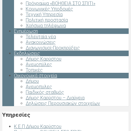
Πρόγραμμα «ΒΟΗΘΕΙΑ ΣΤΟ ΣΠΙΤΙ»
Κοινωνικές Υποδομές
Τεχνική Υπηρεσία
Πολιτική προστασία
Χρήσιμα τηλέφωνα
Ενημέρωση
Τελευταία νέα
Ανακοινώσεις
Διαγωνισμοί-Προκηρύξεις
Εκδηλώσεις
Δήμος Καρύστου
Ανεμοπύλες
Τοπικές
Οικονομικά στοιχεία
Δήμου
Ανεμοπυλες
Παιδικός σταθμός
Δήμος Καρύστου – Διαύγεια
Δηλώσεις Περουσιακών στοιχείων
Υπηρεσίες
Κ.Ε.Π Δήμου Καρύστου