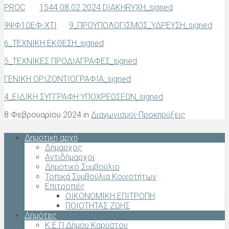
PROC
1544 08 02 2024 DIAKHRYXH_signed
9ΨΦ1ΩΕΦ-ΧΤΙ
9_ΠΡΟΫΠΟΛΟΓΙΣΜΟΣ_ΥΔΡΕΥΣΗ_signed
6_ΤΕΧΝΙΚΗ ΕΚΘΕΣΗ_signed
5_ΤΕΧΝΙΚΕΣ ΠΡΟΔΙΑΓΡΑΦΕΣ_signed
ΓΕΝΙΚΗ ΟΡΙΖΟΝΤΙΟΓΡΑΦΙΑ_signed
4_ΕΙΔΙΚΗ ΣΥΓΓΡΑΦΗ ΥΠΟΧΡΕΩΣΕΩΝ_signed
8 Φεβρουαρίου 2024 in
Διαγωνισμοί-Προκηρύξεις
Δημοτική αρχή
Δήμαρχος
Αντιδήμαρχοι
Δημοτικό Συμβούλιο
Τοπικά Συμβούλια Κοινοτήτων
Επιτροπές
ΟΙΚΟΝΟΜΙΚΗ ΕΠΙΤΡΟΠΗ
ΠΟΙΟΤΗΤΑΣ ΖΩΗΣ
Δημότες
Κ.Ε.Π Δήμου Καρύστου