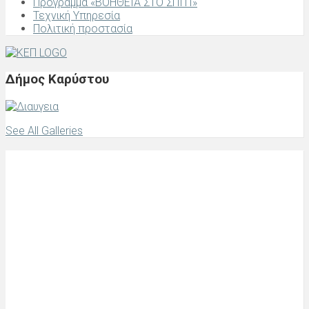
Πρόγραμμα «ΒΟΗΘΕΙΑ ΣΤΟ ΣΠΙΤΙ»
Τεχνική Υπηρεσία
Πολιτική προστασία
Δήμος Καρύστου
See All Galleries
Κάρυστος, Ελλάδα
Local Time
21:32
Today
7 Αυγούστου 2026
Σάββατο