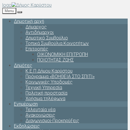
logo
Menu
Δημοτική αρχή
Δήμαρχος
Αντιδήμαρχοι
Δημοτικό Συμβούλιο
Τοπικά Συμβούλια Κοινοτήτων
Επιτροπές
ΟΙΚΟΝΟΜΙΚΗ ΕΠΙΤΡΟΠΗ
ΠΟΙΟΤΗΤΑΣ ΖΩΗΣ
Δημότες
Κ.Ε.Π Δήμου Καρύστου
Πρόγραμμα «ΒΟΗΘΕΙΑ ΣΤΟ ΣΠΙΤΙ»
Κοινωνικές Υποδομές
Τεχνική Υπηρεσία
Πολιτική προστασία
Χρήσιμα τηλέφωνα
Ενημέρωση
Τελευταία νέα
Ανακοινώσεις
Διαγωνισμοί-Προκηρύξεις
Εκδηλώσεις