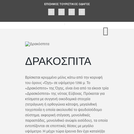
ΕΠΊΣΗΜΟΣ ΤΟΥΡΙΣΤΙΚΌΣ ΟΔΗΓΌΣ
ΔΡΑΚΌΣΠΙΤΑ
Βρίσκεται κρυμμένο μόλις κάτω από την κορυφή
του όρους «Όχη» σε υψόμετρο 1398 μ. Το
«Δρακόσπιτο» της Όχης, είναι ένα από τα είκοσι τρία
«Δρασκόσπιτα» της νότιας Εύβοιας. Πρόκειται για
κτίσματα με συγγενή οικοδομικά στοιχεία
(τετράγωνη ή ορθογώνια κάτοψη, μεγαλιθική
τοιχοποιΐα η οποία ακολουθεί το ψευδοϊσόδομο
σύστημα, εκφορική στέγαση, μονολιθικές
παραστάδες, μονολιθικό ανώφλι εισόδου), τα οποία
εντοπίζονται σε εποπτικές θέσεις με μεγάλο
υψόμετρο. Η μέχρι τώρα έρευνα δεν έχει καταλήξει