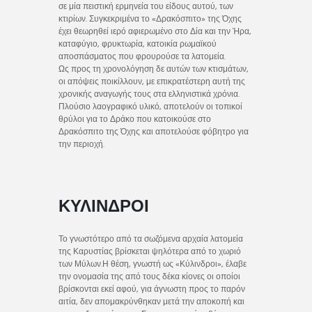
σε μία πειστική ερμηνεία του είδους αυτού, των
κτιρίων. Συγκεκριμένα το «Δρακόσπιτο» της Όχης
έχει θεωρηθεί ιερό αφιερωμένο στο Δία και την Ήρα,
καταφύγιο, φρυκτωρία, κατοικία ρωμαϊκού
αποσπάσματος που φρουρούσε τα λατομεία.
Ως προς τη χρονολόγηση δε αυτών των κτισμάτων,
οι απόψεις ποικίλλουν, με επικρατέστερη αυτή της
χρονικής αναγωγής τους στα ελληνιστικά χρόνια.
Πλούσιο λαογραφικό υλικό, αποτελούν οι τοπικοί
θρύλοι για το Δράκο που κατοικούσε στο
Δρακόσπιτο της Όχης και αποτελούσε φόβητρο για
την περιοχή.
ΚΎΛΙΝΔΡΟΙ
Το γνωστότερο από τα σωζόμενα αρχαία λατομεία
της Καρυστίας βρίσκεται ψηλότερα από το χωριό
των Μύλων.Η θέση, γνωστή ως «Κύλινδροι», έλαβε
την ονομασία της από τους δέκα κίονες οι οποίοι
βρίσκονται εκεί αφού, για άγνωστη προς το παρόν
αιτία, δεν απομακρύνθηκαν μετά την αποκοπή και