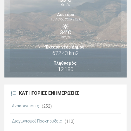
6m/s
Δευτέρα
10 Αυγούστου 2026
34°C
8m/s
Έκταση νέου Δήμου:
672.43 km2
Πληθυσμός:
12.180
ΚΑΤΗΓΟΡΊΕΣ ΕΝΗΜΈΡΩΣΗΣ
Ανακοινώσεις
(252)
Διαγωνισμοί-Προκηρύξεις
(110)