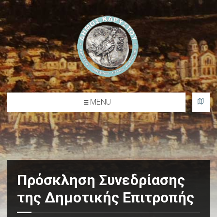
l
o
g
o
MENU
Δήμος Καρύστου
Πρόσκληση Συνεδρίασης
της Δημοτικής Επιτροπής