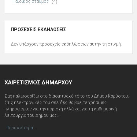
Παιδικός σταθμός
(4)
ΠΡΟΣΕΧΕΊΣ ΕΚΔΗΛΏΣΕΙΣ
Δεν υπάρχουν προσεχείς εκδηλώσεων αυτήν τη στιγμή.
ΧΑΙΡΕΤΙΣΜΌΣ ΔΗΜΆΡΧΟΥ
Σας καλωσορίζω στο διαδικτυακό τόπο του Δήμου Καρύστου.
Στις ηλεκτρονικές του σελίδες θα βρείτε χρήσιμες
πληροφορίες για την περιοχή αλλά και για τη καθημερινή
λειτουργία του Δήμου μας...
Περισσότερα
.