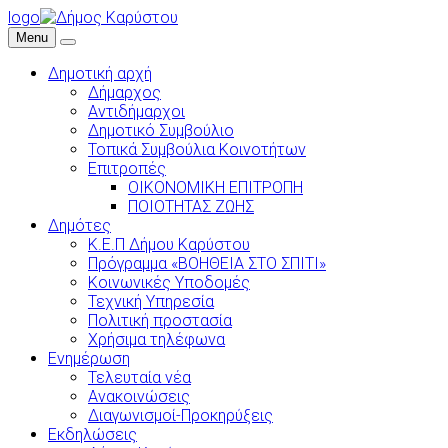
logo
Menu
Δημοτική αρχή
Δήμαρχος
Αντιδήμαρχοι
Δημοτικό Συμβούλιο
Τοπικά Συμβούλια Κοινοτήτων
Επιτροπές
ΟΙΚΟΝΟΜΙΚΗ ΕΠΙΤΡΟΠΗ
ΠΟΙΟΤΗΤΑΣ ΖΩΗΣ
Δημότες
Κ.Ε.Π Δήμου Καρύστου
Πρόγραμμα «ΒΟΗΘΕΙΑ ΣΤΟ ΣΠΙΤΙ»
Κοινωνικές Υποδομές
Τεχνική Υπηρεσία
Πολιτική προστασία
Χρήσιμα τηλέφωνα
Ενημέρωση
Τελευταία νέα
Ανακοινώσεις
Διαγωνισμοί-Προκηρύξεις
Εκδηλώσεις