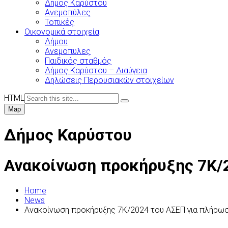
Δήμος Καρύστου
Ανεμοπύλες
Τοπικές
Οικονομικά στοιχεία
Δήμου
Ανεμοπυλες
Παιδικός σταθμός
Δήμος Καρύστου – Διαύγεια
Δηλώσεις Περουσιακών στοιχείων
HTML
Map
Δήμος Καρύστου
Ανακοίνωση προκήρυξης 7Κ/
Home
News
Ανακοίνωση προκήρυξης 7Κ/2024 του ΑΣΕΠ για πλήρω