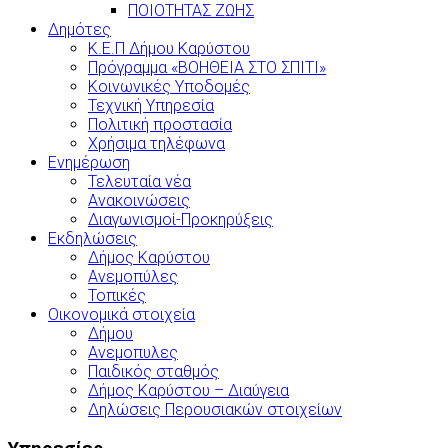
ΠΟΙΟΤΗΤΑΣ ΖΩΗΣ
Δημότες
Κ.Ε.Π Δήμου Καρύστου
Πρόγραμμα «ΒΟΗΘΕΙΑ ΣΤΟ ΣΠΙΤΙ»
Κοινωνικές Υποδομές
Τεχνική Υπηρεσία
Πολιτική προστασία
Χρήσιμα τηλέφωνα
Ενημέρωση
Τελευταία νέα
Ανακοινώσεις
Διαγωνισμοί-Προκηρύξεις
Εκδηλώσεις
Δήμος Καρύστου
Ανεμοπύλες
Τοπικές
Οικονομικά στοιχεία
Δήμου
Ανεμοπυλες
Παιδικός σταθμός
Δήμος Καρύστου – Διαύγεια
Δηλώσεις Περουσιακών στοιχείων