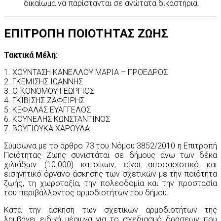
δικαίωμα να παρίστανται σε ανώτατα δικαστήρια.
ΕΠΙΤΡΟΠΗ ΠΟΙΟΤΗΤΑΣ ΖΩΗΣ
Τακτικά Μέλη:
1. ΧΟΥΝΤΑΣΗ ΚΑΝΕΛΛΟΥ ΜΑΡΙΑ – ΠΡΟΕΔΡΟΣ
2. ΓΚΕΜΙΣΗΣ ΙΩΑΝΝΗΣ
3. ΟΙΚΟΝΟΜΟΥ ΓΕΩΡΓΙΟΣ
4. ΓΚΙΒΙΣΗΣ ΖΑΦΕΙΡΗΣ
5. ΚΕΦΑΛΑΣ ΕΥΑΓΓΕΛΟΣ
6. ΚΟΥΝΕΛΗΣ ΚΩΝΣΤΑΝΤΙΝΟΣ
7. ΒΟΥΓΙΟΥΚΑ ΧΑΡΟΥΛΑ
Σύμφωνα με το άρθρο 73 του Νόμου 3852/2010 η Επιτροπή
Ποιότητας Ζωής συνιστάται σε δήμους άνω των δέκα
χιλιάδων (10.000) κατοίκων, είναι αποφασιστικό και
εισηγητικό όργανο άσκησης των σχετικών με την ποιότητα
ζωής, τη χωροταξία, την πολεοδομία και την προστασία
του περιβάλλοντος αρμοδιοτήτων του δήμου.
Κατά την άσκηση των σχετικών αρμοδιοτήτων της
λαμβάνει ειδική μέριμνα για το σχεδιασμό δράσεων που