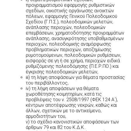
προγραμματισμού εφαρμογής ρυθμιστικών
σχεδίων, οικιστικής οργάνωσης ανοικτών
πόλεων, εφαρμογής Γενικού Πολεοδομικού
Σχεδίου (Γ.Π.Σ.), πολεοδομικών μελετών,
ανάπλασης περιοχών, πολεοδομικών
επεμβάσεων, χρηματοδότησης προγραμμάτων
ανάπλασης, ανασυγκρότησης υποβαθμισμένων
περιοχών, πολεοδομικής αναμόρφωσης
προβληματικών περιοχών, αποζημίωσης
ρυμοτομούμενων, πολεοδομικών ρυθμίσεων,
εισφοράς σε γη ή σε χρήμα, περιοχών ειδικά
ρυθμιζόμενης πολεοδόμησης (Π.Ε.Ρ.ΠΟ.) και
έγκρισης πολεοδομικών μελετών,
iii) τη λήψη αποφάσεων για θέματα προστασίας
του περιβάλλοντος,
iv) τη λήψη αποφάσεων για θέματα
χωροθέτησης κοιμητηρίων, κατά τις
προβλέψεις του ν. 2508/1997 (ΦΕΚ 124 Α΄),
κέντρων αποτέφρωσης νεκρών, καθώς και
άλλων, σχετικών με το αντικείμενο,
αρμοδιοτήτων του,
v) το σχέδιο κανονιστικών αποφάσεων των
άρθρων 79 και 82 του Κ.Δ.Κ..