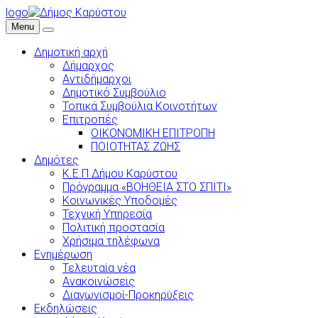
logo
Menu
Δημοτική αρχή
Δήμαρχος
Αντιδήμαρχοι
Δημοτικό Συμβούλιο
Τοπικά Συμβούλια Κοινοτήτων
Επιτροπές
ΟΙΚΟΝΟΜΙΚΗ ΕΠΙΤΡΟΠΗ
ΠΟΙΟΤΗΤΑΣ ΖΩΗΣ
Δημότες
Κ.Ε.Π Δήμου Καρύστου
Πρόγραμμα «ΒΟΗΘΕΙΑ ΣΤΟ ΣΠΙΤΙ»
Κοινωνικές Υποδομές
Τεχνική Υπηρεσία
Πολιτική προστασία
Χρήσιμα τηλέφωνα
Ενημέρωση
Τελευταία νέα
Ανακοινώσεις
Διαγωνισμοί-Προκηρύξεις
Εκδηλώσεις