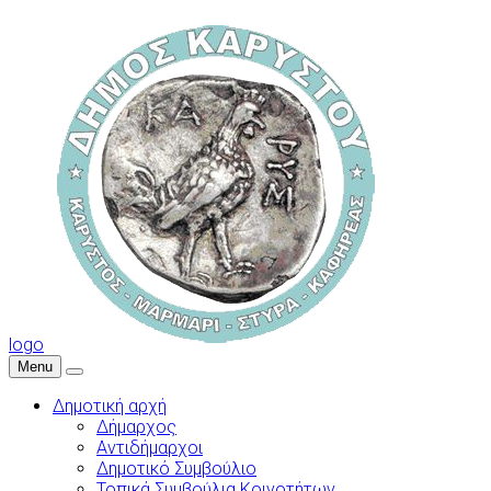
logo
Menu
Δημοτική αρχή
Δήμαρχος
Αντιδήμαρχοι
Δημοτικό Συμβούλιο
Τοπικά Συμβούλια Κοινοτήτων