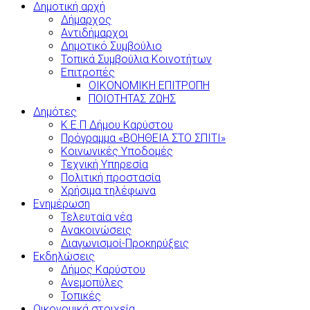
Δημοτική αρχή
Δήμαρχος
Αντιδήμαρχοι
Δημοτικό Συμβούλιο
Τοπικά Συμβούλια Κοινοτήτων
Επιτροπές
ΟΙΚΟΝΟΜΙΚΗ ΕΠΙΤΡΟΠΗ
ΠΟΙΟΤΗΤΑΣ ΖΩΗΣ
Δημότες
Κ.Ε.Π Δήμου Καρύστου
Πρόγραμμα «ΒΟΗΘΕΙΑ ΣΤΟ ΣΠΙΤΙ»
Κοινωνικές Υποδομές
Τεχνική Υπηρεσία
Πολιτική προστασία
Χρήσιμα τηλέφωνα
Ενημέρωση
Τελευταία νέα
Ανακοινώσεις
Διαγωνισμοί-Προκηρύξεις
Εκδηλώσεις
Δήμος Καρύστου
Ανεμοπύλες
Τοπικές
Οικονομικά στοιχεία