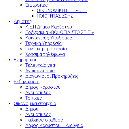
Επιτροπές
ΟΙΚΟΝΟΜΙΚΗ ΕΠΙΤΡΟΠΗ
ΠΟΙΟΤΗΤΑΣ ΖΩΗΣ
Δημότες
Κ.Ε.Π Δήμου Καρύστου
Πρόγραμμα «ΒΟΗΘΕΙΑ ΣΤΟ ΣΠΙΤΙ»
Κοινωνικές Υποδομές
Τεχνική Υπηρεσία
Πολιτική προστασία
Χρήσιμα τηλέφωνα
Ενημέρωση
Τελευταία νέα
Ανακοινώσεις
Διαγωνισμοί-Προκηρύξεις
Εκδηλώσεις
Δήμος Καρύστου
Ανεμοπύλες
Τοπικές
Οικονομικά στοιχεία
Δήμου
Ανεμοπυλες
Παιδικός σταθμός
Δήμος Καρύστου – Διαύγεια