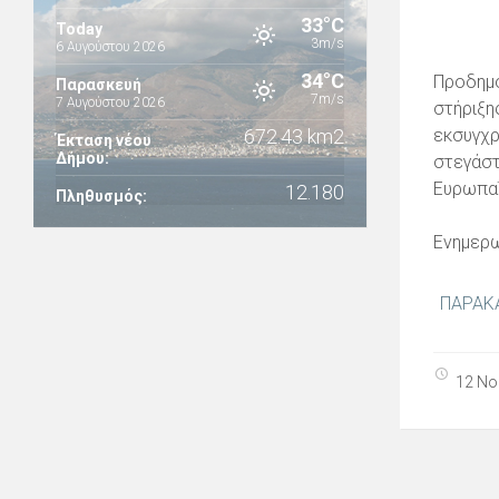
33°C
Today
3m/s
6 Αυγούστου 2026
34°C
Προδημο
Παρασκευή
7m/s
7 Αυγούστου 2026
στήριξη
672.43 km2
εκσυγχρ
Έκταση νέου
Δήμου:
στεγάστ
Ευρωπαϊ
12.180
Πληθυσμός:
Ενημερω
ΠΑΡΑΚ
12 Νο