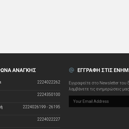
ΩΝΑ ΑΝΆΓΚΗΣ
ΕΓΓΡΑΦΉ ΣΤΙΣ ΕΝΗΜ
α
2224022262
Εγγραφείτε στο Newsletter του 
λαμβάνετε τις ενημερώσεις μας
2224350100
e
m
a
κή
2224026199 - 26195
i
l
2224022227