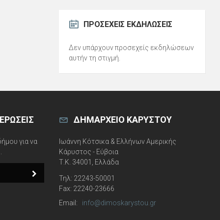
ΠΡΟΣΕΧΕΊΣ ΕΚΔΗΛΏΣΕΙΣ
Δεν υπάρχουν προσεχείς εκδηλώσεων
αυτήν τη στιγμή.
ΕΡΏΣΕΙΣ
ΔΗΜΑΡΧΕΊΟ ΚΑΡΎΣΤΟΥ
δήμου για να
Ιωάννη Κότσικα & Ελλήνων Αμερικής
.
Κάρυστος - Εύβοια
Τ.Κ. 34001, Ελλάδα
Τηλ: 22243-50001
Fax: 22240-23666
Email:
info@dimoskarystou.gr