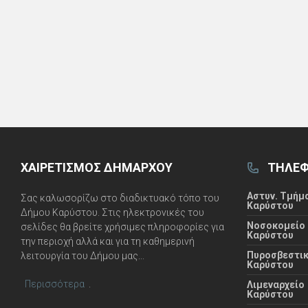
ΧΑΙΡΕΤΙΣΜΌΣ ΔΗΜΆΡΧΟΥ
ΤΗΛΈΦ
Αστυν. Τμήμ
Σας καλωσορίζω στο διαδικτυακό τόπο του
Καρύστου
Δήμου Καρύστου. Στις ηλεκτρονικές του
Νοσοκομείο
σελίδες θα βρείτε χρήσιμες πληροφορίες για
Καρύστου
την περιοχή αλλά και για τη καθημερινή
Πυροσβεστι
λειτουργία του Δήμου μας...
Καρύστου
Περισσότερα
.
Λιμεναρχείο
Καρύστου