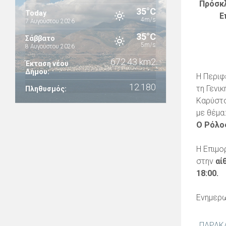
Πρόσκλ
35°C
Today
Ε
4m/s
7 Αυγούστου 2026
35°C
Σάββατο
5m/s
8 Αυγούστου 2026
672.43 km2
Έκταση νέου
Δήμου:
Η Περιφ
12.180
τη Γενι
Πληθυσμός:
Καρύστ
με θέμα
Ο Ρόλο
Η Επιμο
στην
αί
18:00.
Ενημερω
ΠΑΡΑΚ