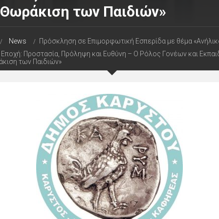
 Θωράκιση των Παιδιών»
News
Πρόσκληση σε Επιμορφωτική Εσπερίδα με θέμα «Ανήλικ
Εποχή: Προστασία, Πρόληψη και Ευθύνη – Ο Ρόλος Γονέων και Εκπα
κιση των Παιδιών»