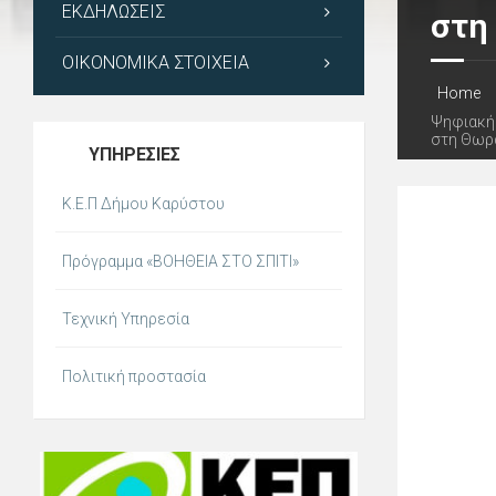
ΕΚΔΗΛΏΣΕΙΣ
στη
ΟΙΚΟΝΟΜΙΚΆ ΣΤΟΙΧΕΊΑ
Home
Ψηφιακή 
στη Θωρά
ΥΠΗΡΕΣΊΕΣ
Κ.Ε.Π Δήμου Καρύστου
Πρόγραμμα «ΒΟΗΘΕΙΑ ΣΤΟ ΣΠΙΤΙ»
Τεχνική Υπηρεσία
Πολιτική προστασία