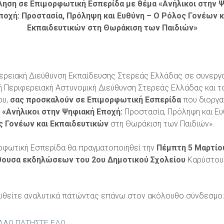
ηση σε Επιμορφωτική Εσπερίδα με θέμα «Ανήλικοι στην 
ποχή: Προστασία, Πρόληψη και Ευθύνη – Ο Ρόλος Γονέων κ
Εκπαιδευτικών στη Θωράκιση των Παιδιών»
ερειακή Διεύθυνση Εκπαίδευσης Στερεάς Ελλάδας σε συνεργα
κή Περιφερειακή Αστυνομική Διεύθυνση Στερεάς Ελλάδας και τ
ου,
σας προσκαλούν σε Επιμορφωτική Εσπερίδα
που διοργα
:
«Ανήλικοι στην Ψηφιακή Εποχή:
Προστασία, Πρόληψη και Ευ
ς Γονέων και Εκπαιδευτικών
στη Θωράκιση των Παιδιών».
ρφωτική Εσπερίδα θα πραγματοποιηθεί την
Πέμπτη 5 Μαρτίο
θουσα εκδηλώσεων του 2ου Δημοτικού Σχολείου
Καρύστου
θείτε αναλυτικά πατώντας επάνω στον ακόλουθο σύνδεσμο:
ΑΛΩ ΠΑΤΗΣΤΕ ΕΔΩ