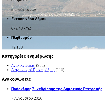
8 Αυγούστου 2026
Έκταση νέου Δήμου:
672.43 km2
Πληθυσμός:
12.180
Κατηγορίες ενημέρωσης
Ανακοινώσεις
(252)
Διαγωνισμοί-Προκηρύξεις
(110)
Ανακοινώσεις
Πρόσκληση Συνεδρίασης της Δημοτικής Επιτροπής
7 Αυγούστου 2026