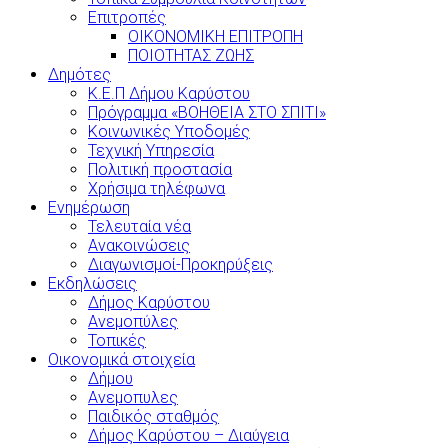
Επιτροπές
ΟΙΚΟΝΟΜΙΚΗ ΕΠΙΤΡΟΠΗ
ΠΟΙΟΤΗΤΑΣ ΖΩΗΣ
Δημότες
Κ.Ε.Π Δήμου Καρύστου
Πρόγραμμα «ΒΟΗΘΕΙΑ ΣΤΟ ΣΠΙΤΙ»
Κοινωνικές Υποδομές
Τεχνική Υπηρεσία
Πολιτική προστασία
Χρήσιμα τηλέφωνα
Ενημέρωση
Τελευταία νέα
Ανακοινώσεις
Διαγωνισμοί-Προκηρύξεις
Εκδηλώσεις
Δήμος Καρύστου
Ανεμοπύλες
Τοπικές
Οικονομικά στοιχεία
Δήμου
Ανεμοπυλες
Παιδικός σταθμός
Δήμος Καρύστου – Διαύγεια