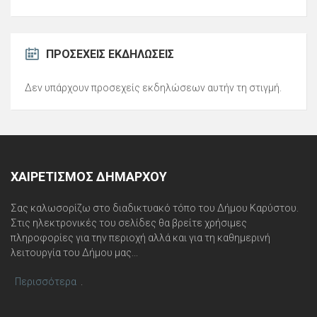
ΠΡΟΣΕΧΕΊΣ ΕΚΔΗΛΏΣΕΙΣ
Δεν υπάρχουν προσεχείς εκδηλώσεων αυτήν τη στιγμή.
ΧΑΙΡΕΤΙΣΜΌΣ ΔΗΜΆΡΧΟΥ
Σας καλωσορίζω στο διαδικτυακό τόπο του Δήμου Καρύστου.
Στις ηλεκτρονικές του σελίδες θα βρείτε χρήσιμες
πληροφορίες για την περιοχή αλλά και για τη καθημερινή
λειτουργία του Δήμου μας...
Περισσότερα
.