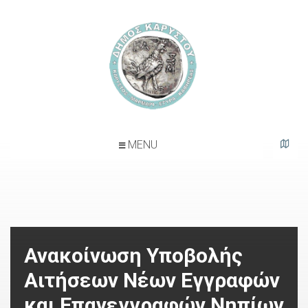
l
o
g
o
MENU
Δήμος Καρύστου
Ανακοίνωση Υποβολής
Αιτήσεων Νέων Εγγραφών
και Επανεγγραφών Νηπίων