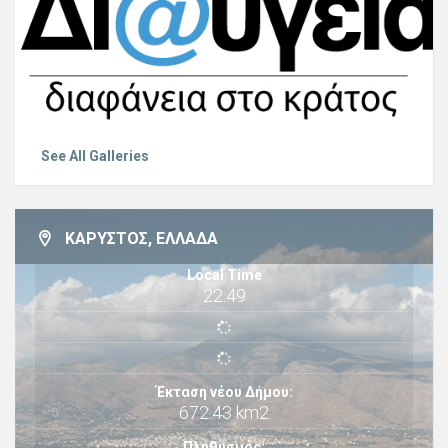
See All Galleries
ΚΆΡΥΣΤΟΣ, ΕΛΛΆΔΑ
Local Time
22:49
Έκταση νέου Δήμου:
672.43 km2
Πληθυσμός: