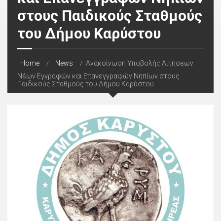
στους Παιδικούς Σταθμούς
του Δήμου Καρύστου
Home
News
Ανακοίνωση Υποβολής Αιτήσεων
Νέων Εγγραφών και Επανεγγραφών Νηπίων στους
Παιδικούς Σταθμούς του Δήμου Καρύστου