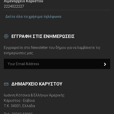
Λιμεναρχείο Καρύστου
2224022227
Δείτε όλα τα χρήσιμα τηλέφωνα
ΕΓΓΡΑΦΉ ΣΤΙΣ ΕΝΗΜΕΡΏΣΕΙΣ
Εγγραφείτε στο Newsletter του δήμου για να λαμβάνετε τις
ενημερώσεις μας.
e
m
a
i
l
ΔΗΜΑΡΧΕΊΟ ΚΑΡΎΣΤΟΥ
Ιωάννη Κότσικα & Ελλήνων Αμερικής
Κάρυστος - Εύβοια
Τ.Κ. 34001, Ελλάδα