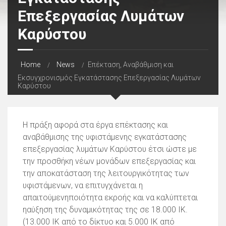
Επεξεργασίας Λυμάτων
Καρύστου
Home
News
Επέκταση, Αναβάθμιση και
Εκσυγχρονισμός Εγκατάστασης Επεξεργασίας Λυμάτων
Καρύστου
Η πράξη αφορά στα έργα επέκτασης και
αναβάθμισης της υφιστάμενης εγκατάστασης
επεξεργασίας λυμάτων Καρύστου έτσι ώστε με
την προσθήκη νέων μονάδων επεξεργασίας και
την αποκατάσταση της λειτουργικότητας των
υφιστάμενων, να επιτυγχάνεται η
απαιτούμενηποιότητα εκροής και να καλύπτεται
ηαύξηση της δυναμικότητας της σε 18.000 ΙΚ.
(13.000 ΙΚ από το δίκτυο και 5.000 ΙΚ από