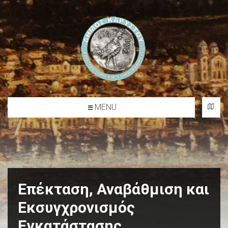
l
o
g
o
MENU
Δήμος Καρύστου
Επέκταση, Αναβάθμιση και
Εκσυγχρονισμός
Εγκατάστασης