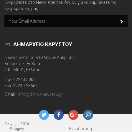
Εγγραφείτε στο Newsletter του δήμου για να λαμβάνετε τις
ενημερώσεις μας.
e
m
a
i
l
ΔΗΜΑΡΧΕΊΟ ΚΑΡΎΣΤΟΥ
Ιωάννη Κότσικα & Ελλήνων Αμερικής
Κάρυστος - Εύβοια
Τ.Κ. 34001, Ελλάδα
Τηλ: 22243-50001
Fax: 22240-23666
Email:
info@dimoskarystou.gr
l
l
l
l
o
o
o
o
Copyright 2016
Ενημέρωση
© Δήμος