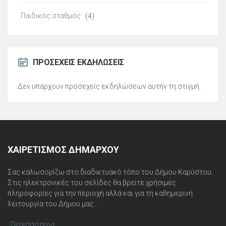
Παιδικός σταθμός
(4)
ΠΡΟΣΕΧΕΊΣ ΕΚΔΗΛΏΣΕΙΣ
Δεν υπάρχουν προσεχείς εκδηλώσεων αυτήν τη στιγμή.
ΧΑΙΡΕΤΙΣΜΌΣ ΔΗΜΆΡΧΟΥ
Σας καλωσορίζω στο διαδικτυακό τόπο του Δήμου Καρύστου.
Στις ηλεκτρονικές του σελίδες θα βρείτε χρήσιμες
πληροφορίες για την περιοχή αλλά και για τη καθημερινή
λειτουργία του Δήμου μας...
Περισσότερα
.