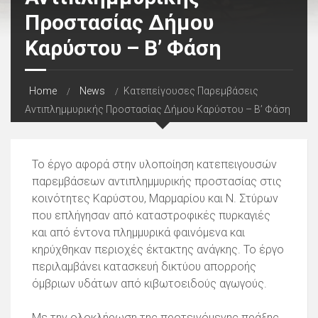
Προστασίας Δήμου
Καρύστου – Β’ Φάση
Home
News
Κατεπείγουσες Παρεμβάσεις
Αντιπλημμυρικής Προστασίας Δήμου Καρύστου – Β’ Φάση
Το έργο αφορά στην υλοποίηση κατεπειγουσών
παρεμβάσεων αντιπλημμυρικής προστασίας στις
κοινότητες Καρύστου, Μαρμαρίου και Ν. Στύρων
που επλήγησαν από καταστροφικές πυρκαγιές
και από έντονα πλημμυρικά φαινόμενα και
κηρύχθηκαν περιοχές έκτακτης ανάγκης. Το έργο
περιλαμβάνει κατασκευή δικτύου απορροής
όμβριων υδάτων από κιβωτοειδούς αγωγούς.
Με την ολοκλήρωση της προτεινόμενης πράξης