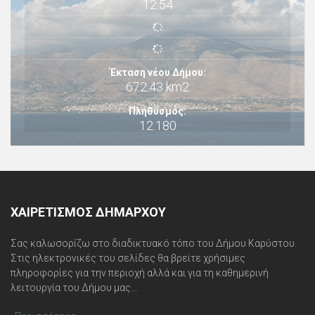
12:54
Έκταση νέου Δήμου:
672.43 km2
Πληθυσμός:
12.180
ΧΑΙΡΕΤΙΣΜΌΣ ΔΗΜΆΡΧΟΥ
Σας καλωσορίζω στο διαδικτυακό τόπο του Δήμου Καρύστου.
Στις ηλεκτρονικές του σελίδες θα βρείτε χρήσιμες
πληροφορίες για την περιοχή αλλά και για τη καθημερινή
λειτουργία του Δήμου μας...