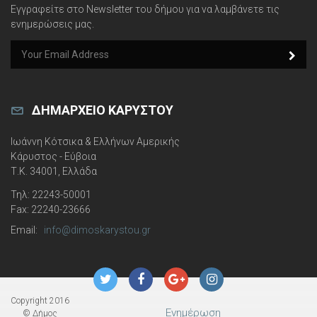
Εγγραφείτε στο Newsletter του δήμου για να λαμβάνετε τις
ενημερώσεις μας.
e
m
a
i
l
ΔΗΜΑΡΧΕΊΟ ΚΑΡΎΣΤΟΥ
Ιωάννη Κότσικα & Ελλήνων Αμερικής
Κάρυστος - Εύβοια
Τ.Κ. 34001, Ελλάδα
Τηλ: 22243-50001
Fax: 22240-23666
Email:
info@dimoskarystou.gr
l
l
l
l
o
o
o
o
Copyright 2016
Ενημέρωση
© Δήμος