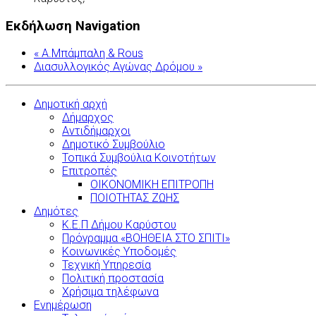
Εκδήλωση Navigation
«
Α.Μπάμπαλη & Rous
Διασυλλογικός Αγώνας Δρόμου
»
Δημοτική αρχή
Δήμαρχος
Αντιδήμαρχοι
Δημοτικό Συμβούλιο
Τοπικά Συμβούλια Κοινοτήτων
Επιτροπές
ΟΙΚΟΝΟΜΙΚΗ ΕΠΙΤΡΟΠΗ
ΠΟΙΟΤΗΤΑΣ ΖΩΗΣ
Δημότες
Κ.Ε.Π Δήμου Καρύστου
Πρόγραμμα «ΒΟΗΘΕΙΑ ΣΤΟ ΣΠΙΤΙ»
Κοινωνικές Υποδομές
Τεχνική Υπηρεσία
Πολιτική προστασία
Χρήσιμα τηλέφωνα
Ενημέρωση