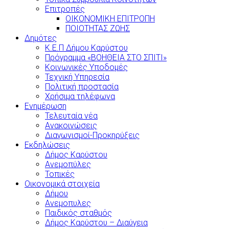
Επιτροπές
ΟΙΚΟΝΟΜΙΚΗ ΕΠΙΤΡΟΠΗ
ΠΟΙΟΤΗΤΑΣ ΖΩΗΣ
Δημότες
Κ.Ε.Π Δήμου Καρύστου
Πρόγραμμα «ΒΟΗΘΕΙΑ ΣΤΟ ΣΠΙΤΙ»
Κοινωνικές Υποδομές
Τεχνική Υπηρεσία
Πολιτική προστασία
Χρήσιμα τηλέφωνα
Ενημέρωση
Τελευταία νέα
Ανακοινώσεις
Διαγωνισμοί-Προκηρύξεις
Εκδηλώσεις
Δήμος Καρύστου
Ανεμοπύλες
Τοπικές
Οικονομικά στοιχεία
Δήμου
Ανεμοπυλες
Παιδικός σταθμός
Δήμος Καρύστου – Διαύγεια