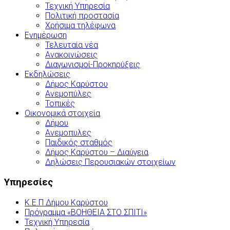
Τεχνική Υπηρεσία
Πολιτική προστασία
Χρήσιμα τηλέφωνα
Ενημέρωση
Τελευταία νέα
Ανακοινώσεις
Διαγωνισμοί-Προκηρύξεις
Εκδηλώσεις
Δήμος Καρύστου
Ανεμοπύλες
Τοπικές
Οικονομικά στοιχεία
Δήμου
Ανεμοπυλες
Παιδικός σταθμός
Δήμος Καρύστου – Διαύγεια
Δηλώσεις Περουσιακών στοιχείων
Υπηρεσίες
Κ.Ε.Π Δήμου Καρύστου
Πρόγραμμα «ΒΟΗΘΕΙΑ ΣΤΟ ΣΠΙΤΙ»
Τεχνική Υπηρεσία