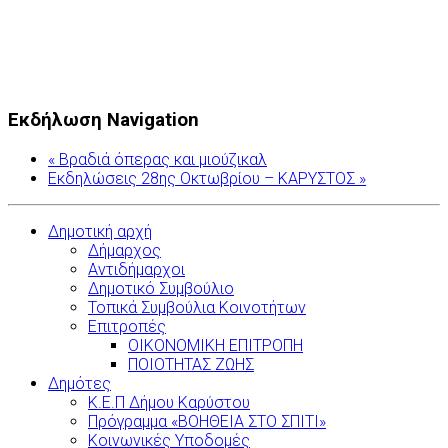
Εκδήλωση Navigation
«
Βραδιά όπερας και μιούζικαλ
Εκδηλώσεις 28ης Οκτωβρίου – ΚΑΡΥΣΤΟΣ
»
Δημοτική αρχή
Δήμαρχος
Αντιδήμαρχοι
Δημοτικό Συμβούλιο
Τοπικά Συμβούλια Κοινοτήτων
Επιτροπές
ΟΙΚΟΝΟΜΙΚΗ ΕΠΙΤΡΟΠΗ
ΠΟΙΟΤΗΤΑΣ ΖΩΗΣ
Δημότες
Κ.Ε.Π Δήμου Καρύστου
Πρόγραμμα «ΒΟΗΘΕΙΑ ΣΤΟ ΣΠΙΤΙ»
Κοινωνικές Υποδομές