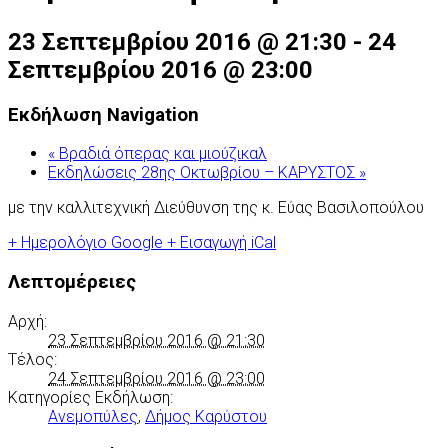
23 Σεπτεμβρίου 2016 @ 21:30
-
24
Σεπτεμβρίου 2016 @ 23:00
Εκδήλωση Navigation
«
Βραδιά όπερας και μιούζικαλ
Εκδηλώσεις 28ης Οκτωβρίου – ΚΑΡΥΣΤΟΣ
»
με την καλλιτεχνική Διεύθυνση της κ. Εύας Βασιλοπούλου
+ Ημερολόγιο Google
+ Εισαγωγή iCal
Λεπτομέρειες
Αρχή:
23 Σεπτεμβρίου 2016 @ 21:30
Τέλος:
24 Σεπτεμβρίου 2016 @ 23:00
Κατηγορίες Εκδήλωση:
Ανεμοπύλες
,
Δήμος Καρύστου