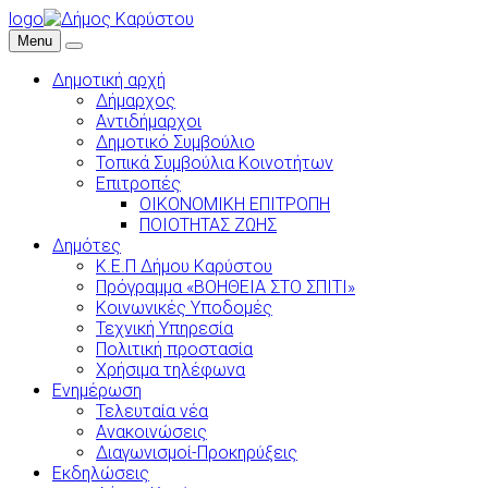
logo
Menu
Δημοτική αρχή
Δήμαρχος
Αντιδήμαρχοι
Δημοτικό Συμβούλιο
Τοπικά Συμβούλια Κοινοτήτων
Επιτροπές
ΟΙΚΟΝΟΜΙΚΗ ΕΠΙΤΡΟΠΗ
ΠΟΙΟΤΗΤΑΣ ΖΩΗΣ
Δημότες
Κ.Ε.Π Δήμου Καρύστου
Πρόγραμμα «ΒΟΗΘΕΙΑ ΣΤΟ ΣΠΙΤΙ»
Κοινωνικές Υποδομές
Τεχνική Υπηρεσία
Πολιτική προστασία
Χρήσιμα τηλέφωνα
Ενημέρωση
Τελευταία νέα
Ανακοινώσεις
Διαγωνισμοί-Προκηρύξεις
Εκδηλώσεις