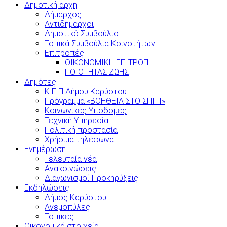
Δημοτική αρχή
Δήμαρχος
Αντιδήμαρχοι
Δημοτικό Συμβούλιο
Τοπικά Συμβούλια Κοινοτήτων
Επιτροπές
ΟΙΚΟΝΟΜΙΚΗ ΕΠΙΤΡΟΠΗ
ΠΟΙΟΤΗΤΑΣ ΖΩΗΣ
Δημότες
Κ.Ε.Π Δήμου Καρύστου
Πρόγραμμα «ΒΟΗΘΕΙΑ ΣΤΟ ΣΠΙΤΙ»
Κοινωνικές Υποδομές
Τεχνική Υπηρεσία
Πολιτική προστασία
Χρήσιμα τηλέφωνα
Ενημέρωση
Τελευταία νέα
Ανακοινώσεις
Διαγωνισμοί-Προκηρύξεις
Εκδηλώσεις
Δήμος Καρύστου
Ανεμοπύλες
Τοπικές
Οικονομικά στοιχεία