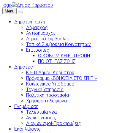
logo
Menu
Δημοτική αρχή
Δήμαρχος
Αντιδήμαρχοι
Δημοτικό Συμβούλιο
Τοπικά Συμβούλια Κοινοτήτων
Επιτροπές
ΟΙΚΟΝΟΜΙΚΗ ΕΠΙΤΡΟΠΗ
ΠΟΙΟΤΗΤΑΣ ΖΩΗΣ
Δημότες
Κ.Ε.Π Δήμου Καρύστου
Πρόγραμμα «ΒΟΗΘΕΙΑ ΣΤΟ ΣΠΙΤΙ»
Κοινωνικές Υποδομές
Τεχνική Υπηρεσία
Πολιτική προστασία
Χρήσιμα τηλέφωνα
Ενημέρωση
Τελευταία νέα
Ανακοινώσεις
Διαγωνισμοί-Προκηρύξεις
Εκδηλώσεις