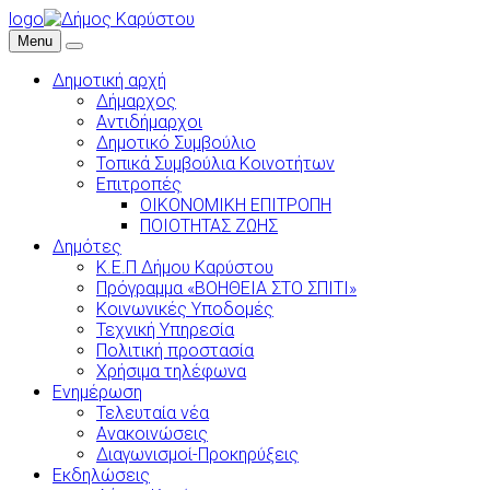
logo
Menu
Δημοτική αρχή
Δήμαρχος
Αντιδήμαρχοι
Δημοτικό Συμβούλιο
Τοπικά Συμβούλια Κοινοτήτων
Επιτροπές
ΟΙΚΟΝΟΜΙΚΗ ΕΠΙΤΡΟΠΗ
ΠΟΙΟΤΗΤΑΣ ΖΩΗΣ
Δημότες
Κ.Ε.Π Δήμου Καρύστου
Πρόγραμμα «ΒΟΗΘΕΙΑ ΣΤΟ ΣΠΙΤΙ»
Κοινωνικές Υποδομές
Τεχνική Υπηρεσία
Πολιτική προστασία
Χρήσιμα τηλέφωνα
Ενημέρωση
Τελευταία νέα
Ανακοινώσεις
Διαγωνισμοί-Προκηρύξεις
Εκδηλώσεις