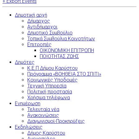
+ Export Events
Δημοτική αρχή
Δήμαρχος
Αντιδήμαρχοι
Δημοτικό Συμβούλιο
Τοπικά Συμβούλια Κοινοτήτων
Επιτροπές
ΟΙΚΟΝΟΜΙΚΗ ΕΠΙΤΡΟΠΗ
ΠΟΙΟΤΗΤΑΣ ΖΩΗΣ
Δημότες
Κ.Ε.Π Δήμου Καρύστου
Πρόγραμμα «ΒΟΗΘΕΙΑ ΣΤΟ ΣΠΙΤΙ»
Κοινωνικές Υποδομές
Τεχνική Υπηρεσία
Πολιτική προστασία
Χρήσιμα τηλέφωνα
Ενημέρωση
Τελευταία νέα
Ανακοινώσεις
Διαγωνισμοί-Προκηρύξεις
Εκδηλώσεις
Δήμος Καρύστου
Ανεμοπύλες