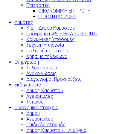
Επιτροπές
ΟΙΚΟΝΟΜΙΚΗ ΕΠΙΤΡΟΠΗ
ΠΟΙΟΤΗΤΑΣ ΖΩΗΣ
Δημότες
Κ.Ε.Π Δήμου Καρύστου
Πρόγραμμα «ΒΟΗΘΕΙΑ ΣΤΟ ΣΠΙΤΙ»
Κοινωνικές Υποδομές
Τεχνική Υπηρεσία
Πολιτική προστασία
Χρήσιμα τηλέφωνα
Ενημέρωση
Τελευταία νέα
Ανακοινώσεις
Διαγωνισμοί-Προκηρύξεις
Εκδηλώσεις
Δήμος Καρύστου
Ανεμοπύλες
Τοπικές
Οικονομικά στοιχεία
Δήμου
Ανεμοπυλες
Παιδικός σταθμός
Δήμος Καρύστου – Διαύγεια