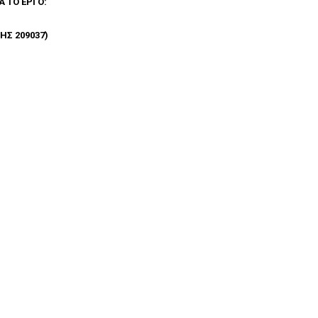
Α ΤΟ ΕΡΓΟ:
Σ 209037)