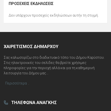
ΠΡΟΣΕΧΕΊΣ ΕΚΔΗΛΏΣΕΙΣ
Δεν υπάρχουν προσεχείς εκδηλώσεων αυτήν τη στιγμή.
ΧΑΙΡΕΤΙΣΜΌΣ ΔΗΜΆΡΧΟΥ
Σας καλωσορίζω στο διαδικτυακό τόπο του Δήμου Καρύστου.
Στις ηλεκτρονικές του σελίδες θα βρείτε χρήσιμες
πληροφορίες για την περιοχή αλλά και για τη καθημερινή
λειτουργία του Δήμου μας...
Περισσότερα
.
ΤΗΛΈΦΩΝΑ ΑΝΆΓΚΗΣ