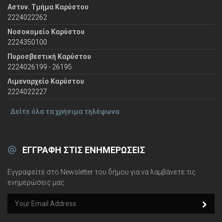
Αστυν. Τμήμα Καρύστου
2224022262
Νοσοκομείο Καρύστου
2224350100
Πυροσβεστική Καρύστου
2224026199 - 26195
Λιμεναρχείο Καρύστου
2224022227
Δείτε όλα τα χρήσιμα τηλέφωνα
ΕΓΓΡΑΦΉ ΣΤΙΣ ΕΝΗΜΕΡΏΣΕΙΣ
Εγγραφείτε στο Newsletter του δήμου για να λαμβάνετε τις
ενημερώσεις μας.
e
m
a
i