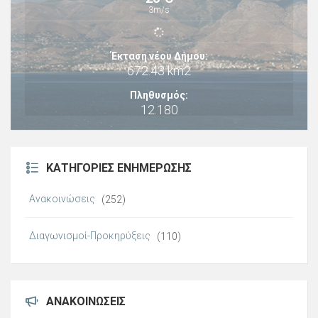
3m/s
Έκταση νέου Δήμου:
672.43 km2
Πληθυσμός:
12.180
ΚΑΤΗΓΟΡΊΕΣ ΕΝΗΜΈΡΩΣΗΣ
Ανακοινώσεις
(252)
Διαγωνισμοί-Προκηρύξεις
(110)
ΑΝΑΚΟΙΝΏΣΕΙΣ