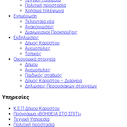
Πολιτική προστασία
Χρήσιμα τηλέφωνα
Ενημέρωση
Τελευταία νέα
Ανακοινώσεις
Διαγωνισμοί-Προκηρύξεις
Εκδηλώσεις
Δήμος Καρύστου
Ανεμοπύλες
Τοπικές
Οικονομικά στοιχεία
Δήμου
Ανεμοπυλες
Παιδικός σταθμός
Δήμος Καρύστου – Διαύγεια
Δηλώσεις Περουσιακών στοιχείων
Υπηρεσίες
Κ.Ε.Π Δήμου Καρύστου
Πρόγραμμα «ΒΟΗΘΕΙΑ ΣΤΟ ΣΠΙΤΙ»
Τεχνική Υπηρεσία
Πολιτική προστασία