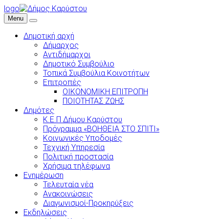
logo
Menu
Δημοτική αρχή
Δήμαρχος
Αντιδήμαρχοι
Δημοτικό Συμβούλιο
Τοπικά Συμβούλια Κοινοτήτων
Επιτροπές
ΟΙΚΟΝΟΜΙΚΗ ΕΠΙΤΡΟΠΗ
ΠΟΙΟΤΗΤΑΣ ΖΩΗΣ
Δημότες
Κ.Ε.Π Δήμου Καρύστου
Πρόγραμμα «ΒΟΗΘΕΙΑ ΣΤΟ ΣΠΙΤΙ»
Κοινωνικές Υποδομές
Τεχνική Υπηρεσία
Πολιτική προστασία
Χρήσιμα τηλέφωνα
Ενημέρωση
Τελευταία νέα
Ανακοινώσεις
Διαγωνισμοί-Προκηρύξεις
Εκδηλώσεις