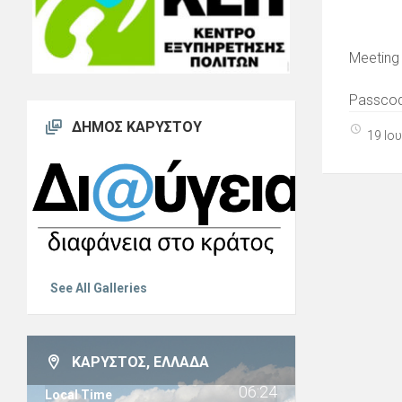
Meeting
Passcod
ΔΉΜΟΣ ΚΑΡΎΣΤΟΥ
19 Ιο
See All Galleries
ΚΆΡΥΣΤΟΣ, ΕΛΛΆΔΑ
06:24
Local Time