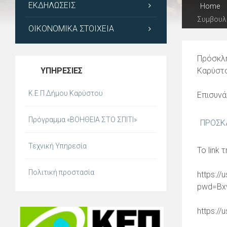
ΕΚΔΗΛΏΣΕΙΣ
Home
Συμβουλί
ΟΙΚΟΝΟΜΙΚΆ ΣΤΟΙΧΕΊΑ
Πρόσκλη
ΥΠΗΡΕΣΊΕΣ
Καρύστο
Κ.Ε.Π Δήμου Καρύστου
Επισυνά
Πρόγραμμα «ΒΟΗΘΕΙΑ ΣΤΟ ΣΠΙΤΙ»
ΠΡΟΣΚΛ
Τεχνική Υπηρεσία
Το link
Πολιτική προστασία
https:/
pwd=Bx
https:/