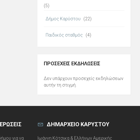
(5)
Δήμος Καρύστου
(22)
Παιδικός σταθμός
(4)
ΠΡΟΣΕΧΕΊΣ ΕΚΔΗΛΏΣΕΙΣ
Δεν υπάρχουν προσεχείς εκδηλώσεων
αυτήν τη στιγμή.
ΕΡΏΣΕΙΣ
ΔΗΜΑΡΧΕΊΟ ΚΑΡΎΣΤΟΥ
δήμου για να
Ιωάννη Κότσικα & Ελλήνων Αμερικής