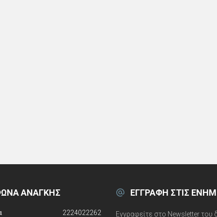
ΩΝΑ ΑΝΆΓΚΗΣ
ΕΓΓΡΑΦΉ ΣΤΙΣ ΕΝΗΜ
α
2224022262
Εγγραφείτε στο Newsletter του 