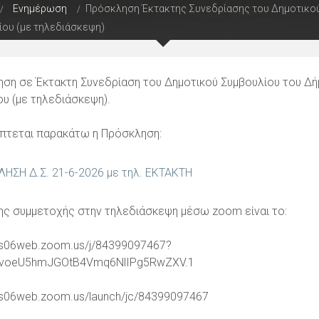
Ενημέρωση
Πρόσκληση Έκτακτης Συνεδρίασης του Δημοτικο
ου (με τηλεδιάσκεψη)
ση σε Έκτακτη Συνεδρίαση του Δημοτικού Συμβουλίου του Δή
υ (με τηλεδιάσκεψη).
πτεται παρακάτω η Πρόσκληση:
ΗΣΗ Δ.Σ. 21-6-2026 με τηλ. ΕΚΤΑΚΤΗ
 της συμμετοχής στην τηλεδιάσκεψη μέσω zoom είναι το:
/us06web.zoom.us/j/84399097467?
voeU5hmJGOtB4Vmq6NlIPg5RwZXV.1
/us06web.zoom.us/launch/jc/84399097467