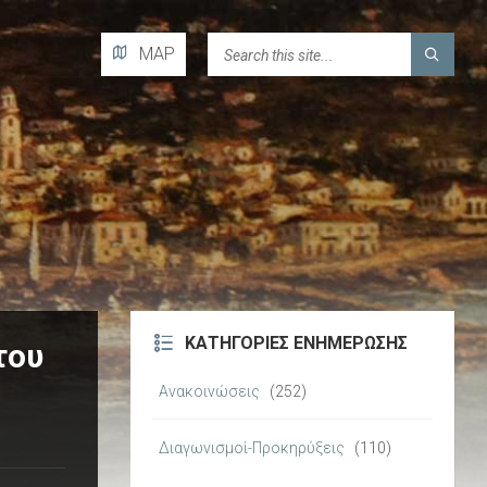
H
MAP
T
M
L
ΚΑΤΗΓΟΡΊΕΣ ΕΝΗΜΈΡΩΣΗΣ
του
Ανακοινώσεις
(252)
Διαγωνισμοί-Προκηρύξεις
(110)