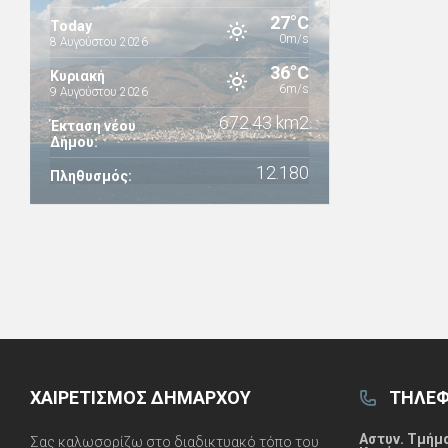
27°C
Today
0m/s
8 Αυγούστου 2026
36°C
Κυριακή
6m/s
9 Αυγούστου 2026
672.43 km2
Έκταση νέου
Δήμου:
12.180
Πληθυσμός:
ΧΑΙΡΕΤΙΣΜΌΣ ΔΗΜΆΡΧΟΥ
ΤΗΛΈΦ
Αστυν. Τμήμ
Σας καλωσορίζω στο διαδικτυακό τόπο του