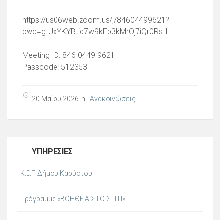
https://us06web.zoom.us/j/84604499621?
pwd=gIUxYKYBtid7w9kEb3kMrOj7iQr0Rs.1
Meeting ID: 846 0449 9621
Passcode: 512353
20 Μαΐου 2026 in
Ανακοινώσεις
ΥΠΗΡΕΣΊΕΣ
Κ.Ε.Π Δήμου Καρύστου
Πρόγραμμα «ΒΟΗΘΕΙΑ ΣΤΟ ΣΠΙΤΙ»