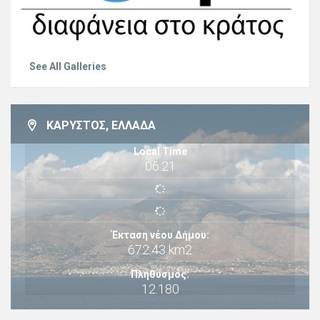
See All Galleries
ΚΆΡΥΣΤΟΣ, ΕΛΛΆΔΑ
Local Time
06:21
Έκταση νέου Δήμου:
672.43 km2
Πληθυσμός:
12.180