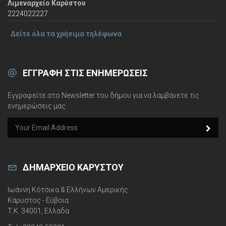
Λιμεναρχείο Καρύστου
2224022227
Δείτε όλα τα χρήσιμα τηλέφωνα
ΕΓΓΡΑΦΉ ΣΤΙΣ ΕΝΗΜΕΡΏΣΕΙΣ
Εγγραφείτε στο Newsletter του δήμου για να λαμβάνετε τις
ενημερώσεις μας.
e
m
a
i
l
ΔΗΜΑΡΧΕΊΟ ΚΑΡΎΣΤΟΥ
Ιωάννη Κότσικα & Ελλήνων Αμερικής
Κάρυστος - Εύβοια
Τ.Κ. 34001, Ελλάδα