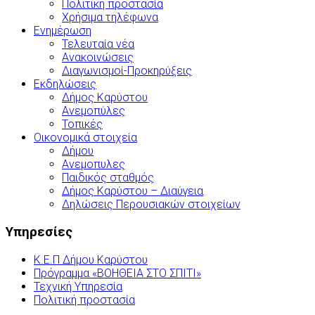
Πολιτική προστασία
Χρήσιμα τηλέφωνα
Ενημέρωση
Τελευταία νέα
Ανακοινώσεις
Διαγωνισμοί-Προκηρύξεις
Εκδηλώσεις
Δήμος Καρύστου
Ανεμοπύλες
Τοπικές
Οικονομικά στοιχεία
Δήμου
Ανεμοπυλες
Παιδικός σταθμός
Δήμος Καρύστου – Διαύγεια
Δηλώσεις Περουσιακών στοιχείων
Υπηρεσίες
Κ.Ε.Π Δήμου Καρύστου
Πρόγραμμα «ΒΟΗΘΕΙΑ ΣΤΟ ΣΠΙΤΙ»
Τεχνική Υπηρεσία
Πολιτική προστασία