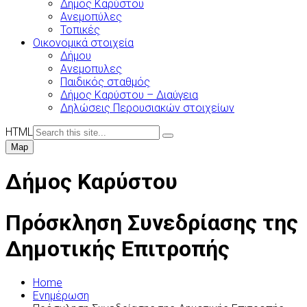
Δήμος Καρύστου
Ανεμοπύλες
Τοπικές
Οικονομικά στοιχεία
Δήμου
Ανεμοπυλες
Παιδικός σταθμός
Δήμος Καρύστου – Διαύγεια
Δηλώσεις Περουσιακών στοιχείων
HTML
Map
Δήμος Καρύστου
Πρόσκληση Συνεδρίασης της
Δημοτικής Επιτροπής
Home
Ενημέρωση