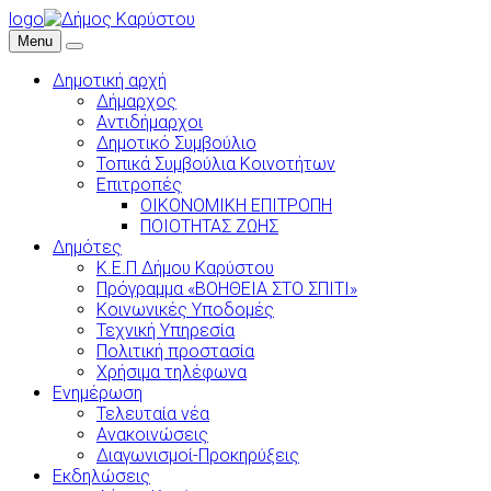
logo
Menu
Δημοτική αρχή
Δήμαρχος
Αντιδήμαρχοι
Δημοτικό Συμβούλιο
Τοπικά Συμβούλια Κοινοτήτων
Επιτροπές
ΟΙΚΟΝΟΜΙΚΗ ΕΠΙΤΡΟΠΗ
ΠΟΙΟΤΗΤΑΣ ΖΩΗΣ
Δημότες
Κ.Ε.Π Δήμου Καρύστου
Πρόγραμμα «ΒΟΗΘΕΙΑ ΣΤΟ ΣΠΙΤΙ»
Κοινωνικές Υποδομές
Τεχνική Υπηρεσία
Πολιτική προστασία
Χρήσιμα τηλέφωνα
Ενημέρωση
Τελευταία νέα
Ανακοινώσεις
Διαγωνισμοί-Προκηρύξεις
Εκδηλώσεις