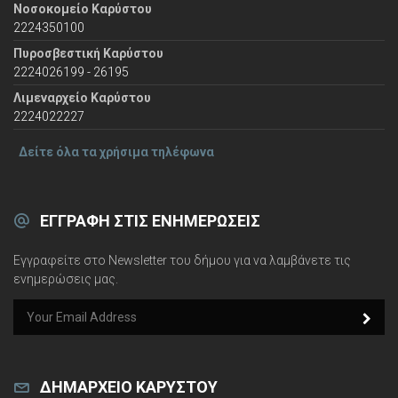
Νοσοκομείο Καρύστου
2224350100
Πυροσβεστική Καρύστου
2224026199 - 26195
Λιμεναρχείο Καρύστου
2224022227
Δείτε όλα τα χρήσιμα τηλέφωνα
ΕΓΓΡΑΦΉ ΣΤΙΣ ΕΝΗΜΕΡΏΣΕΙΣ
Εγγραφείτε στο Newsletter του δήμου για να λαμβάνετε τις
ενημερώσεις μας.
e
m
a
i
l
ΔΗΜΑΡΧΕΊΟ ΚΑΡΎΣΤΟΥ