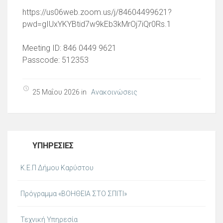
https://us06web.zoom.us/j/84604499621?
pwd=gIUxYKYBtid7w9kEb3kMrOj7iQr0Rs.1
Meeting ID: 846 0449 9621
Passcode: 512353
25 Μαΐου 2026 in
Ανακοινώσεις
ΥΠΗΡΕΣΊΕΣ
Κ.Ε.Π Δήμου Καρύστου
Πρόγραμμα «ΒΟΗΘΕΙΑ ΣΤΟ ΣΠΙΤΙ»
Τεχνική Υπηρεσία