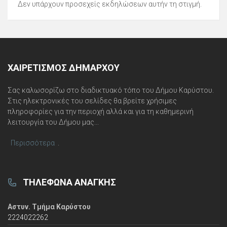
Δεν υπάρχουν προσεχείς εκδηλώσεων αυτήν τη στιγμή.
ΧΑΙΡΕΤΙΣΜΌΣ ΔΗΜΆΡΧΟΥ
Σας καλωσορίζω στο διαδικτυακό τόπο του Δήμου Καρύστου.
Στις ηλεκτρονικές του σελίδες θα βρείτε χρήσιμες
πληροφορίες για την περιοχή αλλά και για τη καθημερινή
λειτουργία του Δήμου μας...
Περισσότερα
.
ΤΗΛΈΦΩΝΑ ΑΝΆΓΚΗΣ
Αστυν. Τμήμα Καρύστου
2224022262