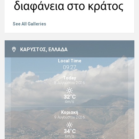
See All Galleries
ΚΆΡΥΣΤΟΣ, ΕΛΛΆΔΑ
Local Time
09:27
Today
8 Αυγούστου 2026
32°C
4m/s
Κυριακή
9 Αυγούστου 2026
34°C
6m/s