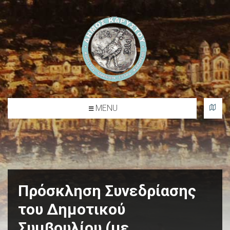
l
o
g
o
MENU
Δήμος Καρύστου
Πρόσκληση Συνεδρίασης
του Δημοτικού
Συμβουλίου (με