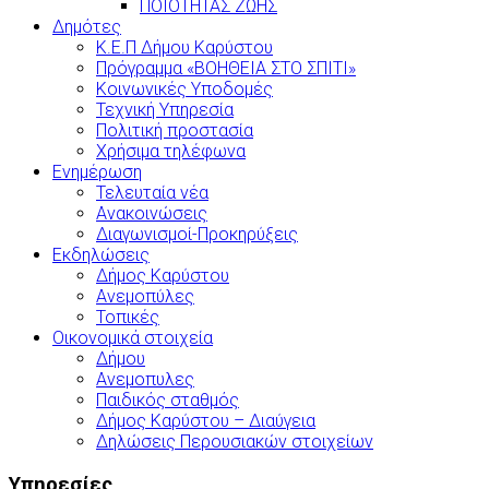
ΠΟΙΟΤΗΤΑΣ ΖΩΗΣ
Δημότες
Κ.Ε.Π Δήμου Καρύστου
Πρόγραμμα «ΒΟΗΘΕΙΑ ΣΤΟ ΣΠΙΤΙ»
Κοινωνικές Υποδομές
Τεχνική Υπηρεσία
Πολιτική προστασία
Χρήσιμα τηλέφωνα
Ενημέρωση
Τελευταία νέα
Ανακοινώσεις
Διαγωνισμοί-Προκηρύξεις
Εκδηλώσεις
Δήμος Καρύστου
Ανεμοπύλες
Τοπικές
Οικονομικά στοιχεία
Δήμου
Ανεμοπυλες
Παιδικός σταθμός
Δήμος Καρύστου – Διαύγεια
Δηλώσεις Περουσιακών στοιχείων
Υπηρεσίες