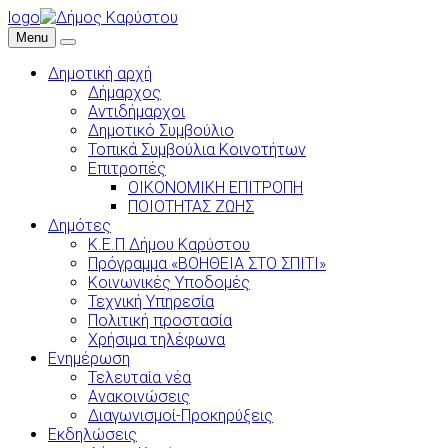
logo
Menu
Δημοτική αρχή
Δήμαρχος
Αντιδήμαρχοι
Δημοτικό Συμβούλιο
Τοπικά Συμβούλια Κοινοτήτων
Επιτροπές
ΟΙΚΟΝΟΜΙΚΗ ΕΠΙΤΡΟΠΗ
ΠΟΙΟΤΗΤΑΣ ΖΩΗΣ
Δημότες
Κ.Ε.Π Δήμου Καρύστου
Πρόγραμμα «ΒΟΗΘΕΙΑ ΣΤΟ ΣΠΙΤΙ»
Κοινωνικές Υποδομές
Τεχνική Υπηρεσία
Πολιτική προστασία
Χρήσιμα τηλέφωνα
Ενημέρωση
Τελευταία νέα
Ανακοινώσεις
Διαγωνισμοί-Προκηρύξεις
Εκδηλώσεις