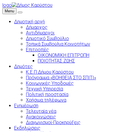
logo
Menu
Δημοτική αρχή
Δήμαρχος
Αντιδήμαρχοι
Δημοτικό Συμβούλιο
Τοπικά Συμβούλια Κοινοτήτων
Επιτροπές
ΟΙΚΟΝΟΜΙΚΗ ΕΠΙΤΡΟΠΗ
ΠΟΙΟΤΗΤΑΣ ΖΩΗΣ
Δημότες
Κ.Ε.Π Δήμου Καρύστου
Πρόγραμμα «ΒΟΗΘΕΙΑ ΣΤΟ ΣΠΙΤΙ»
Κοινωνικές Υποδομές
Τεχνική Υπηρεσία
Πολιτική προστασία
Χρήσιμα τηλέφωνα
Ενημέρωση
Τελευταία νέα
Ανακοινώσεις
Διαγωνισμοί-Προκηρύξεις
Εκδηλώσεις