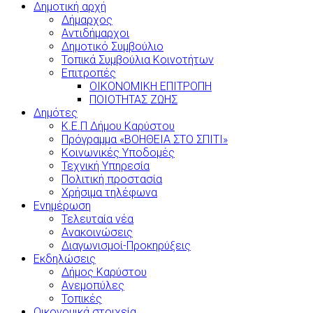
Δημοτική αρχή
Δήμαρχος
Αντιδήμαρχοι
Δημοτικό Συμβούλιο
Τοπικά Συμβούλια Κοινοτήτων
Επιτροπές
ΟΙΚΟΝΟΜΙΚΗ ΕΠΙΤΡΟΠΗ
ΠΟΙΟΤΗΤΑΣ ΖΩΗΣ
Δημότες
Κ.Ε.Π Δήμου Καρύστου
Πρόγραμμα «ΒΟΗΘΕΙΑ ΣΤΟ ΣΠΙΤΙ»
Κοινωνικές Υποδομές
Τεχνική Υπηρεσία
Πολιτική προστασία
Χρήσιμα τηλέφωνα
Ενημέρωση
Τελευταία νέα
Ανακοινώσεις
Διαγωνισμοί-Προκηρύξεις
Εκδηλώσεις
Δήμος Καρύστου
Ανεμοπύλες
Τοπικές
Οικονομικά στοιχεία