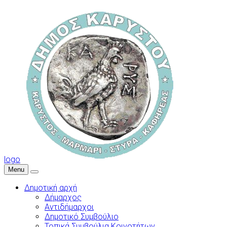
logo
Menu
Δημοτική αρχή
Δήμαρχος
Αντιδήμαρχοι
Δημοτικό Συμβούλιο
Τοπικά Συμβούλια Κοινοτήτων