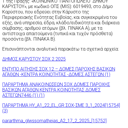
1 της Πράξης: «ΚΟΙΝΩΝΙΚΟ ΠΑΝΤΟΠΩΛΕΙΟ ΔΗΜΟΥ
ΚΑΡΥΣΤΟΥ», με κωδικό ΟΠΣ (MIS): 6019493, στο Δήμο
Καρύστου, που εδρεύει στην Κάρυστο της
Περιφερειακής Ενότητας Ευβοίας, και συγκεκριμένα του
εξής, ανά υπηρεσία, έδρα, κλάδο/ειδικότητα και διάρκεια
σύμβασης, αριθμού ατόμων (βλ. ΠΙΝΑΚΑ Α), με τα
αντίστοιχα απαιτούμενα (τυπικά και τυχόν πρόσθετα)
προσόντα (βλ. ΠΙΝΑΚΑ Β).
Επισυνάπτονται αναλυτικά παρακάτω τα σχετικά αρχεία:
ΔΗΜΟΣ ΚΑΡΥΣΤΟΥ ΣΟΧ 2 2025
ΕΝΤΥΠΟ ΑΙΤΗΣΗΣ ΣΟΧ 12 – ΔΟΜΕΣ ΠΑΡΟΧΗΣ ΒΑΣΙΚΩΝ
ΑΓΑΘΩΝ -ΚΕΝΤΡΑ ΚΟΙΝΟΤΗΤΑΣ -ΔΟΜΕΣ ΑΣΤΕΓΩΝ (1)
ΠΑΡΑΡΤΗΜΑ ΑΝΑΚΟΙΝΩΣΕΩΝ ΣΟΧ ΔΟΜΕΣ ΠΑΡΟΧΗΣ
ΒΑΣΙΚΩΝ ΑΓΑΘΩΝ ΚΕΝΤΡΑ ΚΟΙΝΟΤΗΤΑΣ ΔΟΜΕΣ
ΑΣΤΕΓΩΝ7446 (1) (1)
ΠΑΡΑΡΤΗΜΑ ΗΥ_A1_22_EL_GR ΣΟΧ-ΣΜΕ 3_1_2024[15754]
(3)
pararthma_glwssomatheias_A2_17_2_2025_[15752]