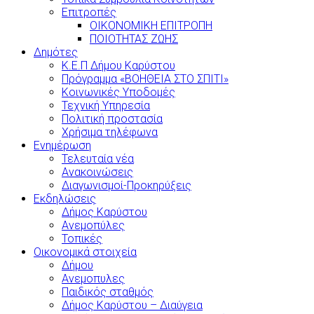
Επιτροπές
ΟΙΚΟΝΟΜΙΚΗ ΕΠΙΤΡΟΠΗ
ΠΟΙΟΤΗΤΑΣ ΖΩΗΣ
Δημότες
Κ.Ε.Π Δήμου Καρύστου
Πρόγραμμα «ΒΟΗΘΕΙΑ ΣΤΟ ΣΠΙΤΙ»
Κοινωνικές Υποδομές
Τεχνική Υπηρεσία
Πολιτική προστασία
Χρήσιμα τηλέφωνα
Ενημέρωση
Τελευταία νέα
Ανακοινώσεις
Διαγωνισμοί-Προκηρύξεις
Εκδηλώσεις
Δήμος Καρύστου
Ανεμοπύλες
Τοπικές
Οικονομικά στοιχεία
Δήμου
Ανεμοπυλες
Παιδικός σταθμός
Δήμος Καρύστου – Διαύγεια