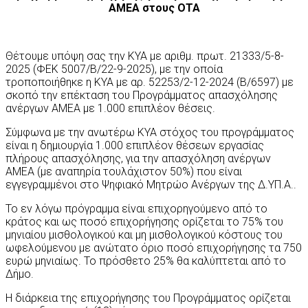
ΑΜΕΑ στους ΟΤΑ
Θέτουμε υπόψη σας την ΚΥΑ με αριθμ. πρωτ. 21333/5-8-
2025 (ΦΕΚ 5007/Β/22-9-2025), με την οποία
τροποποιήθηκε η ΚΥΑ με αρ. 52253/2-12-2024 (Β/6597) με
σκοπό την επέκταση του Προγράμματος απασχόλησης
ανέργων ΑΜΕΑ με 1.000 επιπλέον θέσεις.
Σύμφωνα με την ανωτέρω ΚΥΑ στόχος του προγράμματος
είναι η δημιουργία 1.000 επιπλέον θέσεων εργασίας
πλήρους απασχόλησης, για την απασχόληση ανέργων
ΑΜΕΑ (με αναπηρία τουλάχιστον 50%) που είναι
εγγεγραμμένοι στο Ψηφιακό Μητρώο Ανέργων της Δ.ΥΠ.Α..
Το εν λόγω πρόγραμμα είναι επιχορηγούμενο από το
κράτος και ως ποσό επιχορήγησης ορίζεται το 75% του
μηνιαίου μισθολογικού και μη μισθολογικού κόστους του
ωφελούμενου με ανώτατο όριο ποσό επιχορήγησης τα 750
ευρώ μηνιαίως. Το πρόσθετο 25% θα καλύπτεται από το
Δήμο.
Η διάρκεια της επιχορήγησης του Προγράμματος ορίζεται